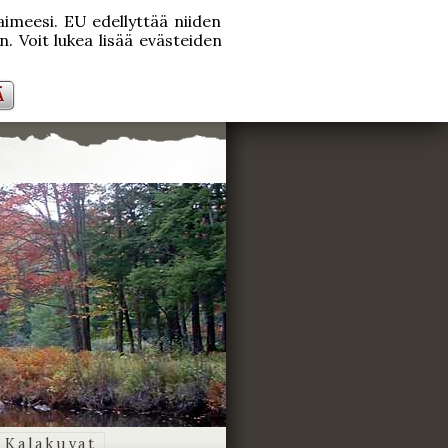
laimeesi. EU edellyttää niiden
. Voit lukea lisää evästeiden
Ä
Kalakuvat