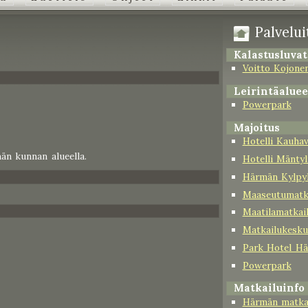
Palveluit
Kalastusluvat
Voitto Kojone
Leirintäaluee
Powerpark
Majoitus
Hotelli Kauha
män kunnan alueella.
Hotelli Mänty
Härmän Kylpy
Maaseutumatk
Maatilamatkail
Matkailukesku
Park Hotel Hä
Powerpark
Matkailuinfo
Härmän matkai