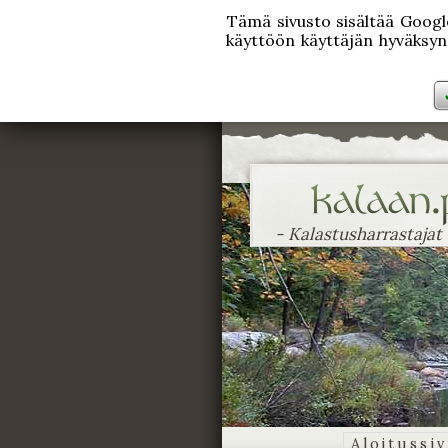
Tämä sivusto sisältää Googlen
käyttöön käyttäjän hyväksynn
- Kalastusharrastajat
Aloitussi