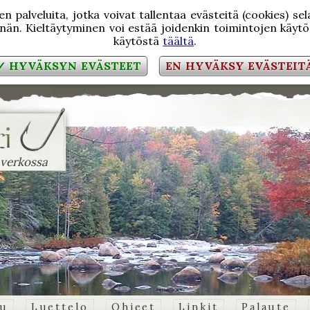
 palveluita, jotka voivat tallentaa evästeitä (cookies) se
än. Kieltäytyminen voi estää joidenkin toimintojen käytön
käytöstä
täältä
.
✓ HYVÄKSYN EVÄSTEET
EN HYVÄKSY EVÄSTEIT
 verkossa
vu
Luettelo
Ohjeet
Linkit
Palaute