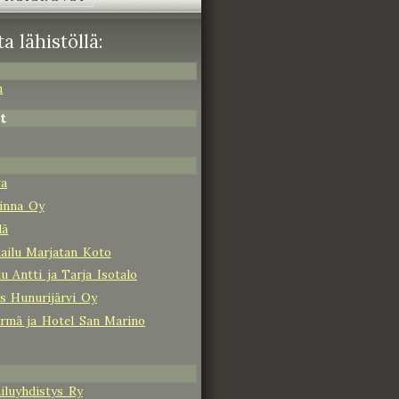
a lähistöllä:
n
t
va
linna Oy
lä
ailu Marjatan Koto
u Antti ja Tarja Isotalo
s Hunurijärvi Oy
rmä ja Hotel San Marino
luyhdistys Ry