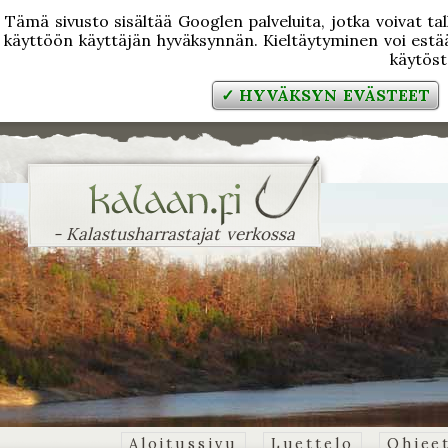
Tämä sivusto sisältää Googlen palveluita, jotka voivat tal
käyttöön käyttäjän hyväksynnän. Kieltäytyminen voi estää
käytös
✓ HYVÄKSYN EVÄSTEET
- Kalastusharrastajat verkossa
Aloitussivu
Luettelo
Ohjee