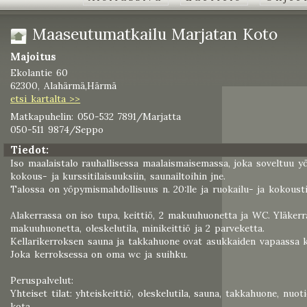
Maaseutumatkailu Marjatan Koto
Majoitus
Ekolantie 60
62300, Alahärmä,Härmä
etsi kartalta >>
Matkapuhelin: 050-532 7891/Marjatta
050-511 9874/Seppo
Tiedot:
Iso maalaistalo rauhallisessa maalaismaisemassa, joka soveltuu y
kokous- ja kurssitilaisuuksiin, saunailtoihin jne.
Talossa on yöpymismahdollisuus n. 20:lle ja ruokailu- ja kokoustila
Alakerrassa on iso tupa, keittiö, 2 makuuhuonetta ja WC. Yläkerr
makuuhuonetta, oleskelutila, minikeittiö ja 2 parveketta.
Kellarikerroksen sauna ja takkahuone ovat asukkaiden vapaassa k
Joka kerroksessa on oma wc ja suihku.
Peruspalvelut:
Yhteiset tilat: yhteiskeittiö, oleskelutila, sauna, takkahuone, nuot
kota.