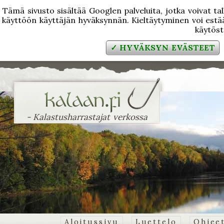
Tämä sivusto sisältää Googlen palveluita, jotka voivat tal
käyttöön käyttäjän hyväksynnän. Kieltäytyminen voi estää
käytös
✓ HYVÄKSYN EVÄSTEET
- Kalastusharrastajat verkossa
Aloitussivu
Luettelo
Ohjee