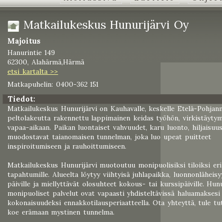
Matkailukeskus Hunurijärvi Oy
Majoitus
Hanurintie 149
62300, Alahärmä,Härmä
etsi kartalta >>
Matkapuhelin: 0400-362 151
Tiedot:
Matkailukeskus Hunurijärvi on Kauhavalle, keskelle Etelä-Pohja
peltolakeutta rakennettu lappimainen keidas työhön, virkistäytym
vapaa-aikaan. Paikan luontaiset vahvuudet, karu luonto, hiljaisuus
muodostavat taianomaisen tunnelman, joka luo upeat puitteet
inspiroitumiseen ja rauhoittumiseen.
Matkailukeskus Hunurijärvi muotoutuu monipuolisiksi tiloiksi eril
tapahtumille. Alueelta löytyy viihtyisä juhlapaikka, luonnonläheisy
päiville ja miellyttävät olosuhteet kokous- tai kurssipäiville. Hun
monipuoliset palvelut ovat vapaasti yhdisteltävissä haluamaksesi
kokonaisuudeksi ennakkotilausperiaatteella. Ota yhteyttä, tule t
koe erämaan mystinen tunnelma.