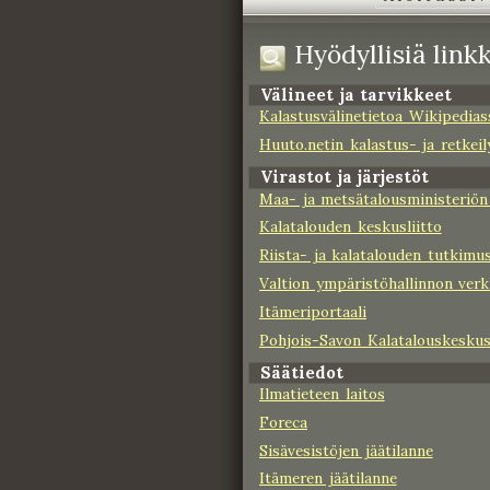
Hyödyllisiä linkk
Välineet ja tarvikkeet
Kalastusvälinetietoa Wikipedias
Huuto.netin kalastus- ja retkeil
Virastot ja järjestöt
Maa- ja metsätalousministeriön 
Kalatalouden keskusliitto
Riista- ja kalatalouden tutkimus
Valtion ympäristöhallinnon verk
Itämeriportaali
Pohjois-Savon Kalatalouskeskus
Säätiedot
Ilmatieteen laitos
Foreca
Sisävesistöjen jäätilanne
Itämeren jäätilanne