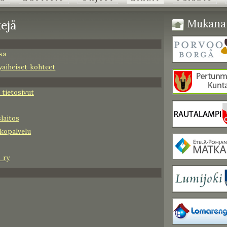
Mukana 
ejä
sa
yaiheiset kohteet
tietosivut
laitos
kopalvelu
 ry