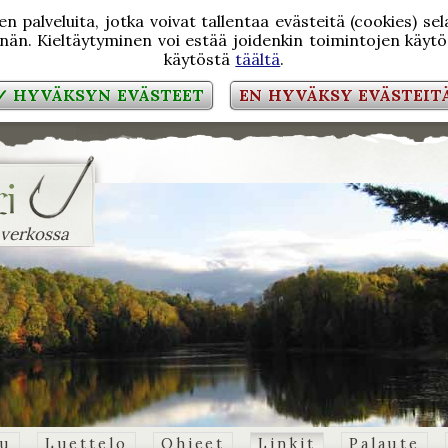
 palveluita, jotka voivat tallentaa evästeitä (cookies) se
än. Kieltäytyminen voi estää joidenkin toimintojen käytön
käytöstä
täältä
.
✓ HYVÄKSYN EVÄSTEET
EN HYVÄKSY EVÄSTEIT
 verkossa
vu
Luettelo
Ohjeet
Linkit
Palaute