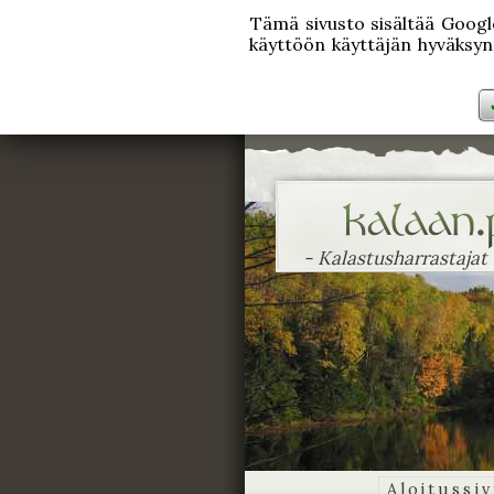
Tämä sivusto sisältää Googlen
käyttöön käyttäjän hyväksynn
- Kalastusharrastajat
Aloitussi