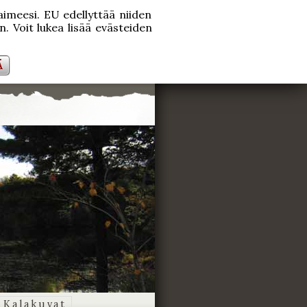
laimeesi. EU edellyttää niiden
. Voit lukea lisää evästeiden
Ä
Kalakuvat