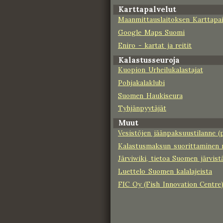
Karttapalvelut
Maanmittauslaitoksen Karttapa
Google Maps Suomi
Eniro - kartat ja reitit
Kalastusseuroja
Kuopion Urheilukalastajat
Pohjakalaklubi
Suomen Haukiseura
Tyhjänpyytäjät
Muut
Vesistöjen jäänpaksuustilanne (p
Kalastusmaksun suorittaminen 
Järviwiki, tietoa Suomen järvist
Luettelo Suomen kalalajeista
FIC Oy (Fish Innovation Centre),