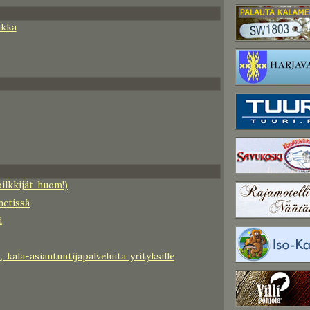
ikka
ilkkijät huom!)
netissä
ä
 kala-asiantuntijapalveluita yrityksille