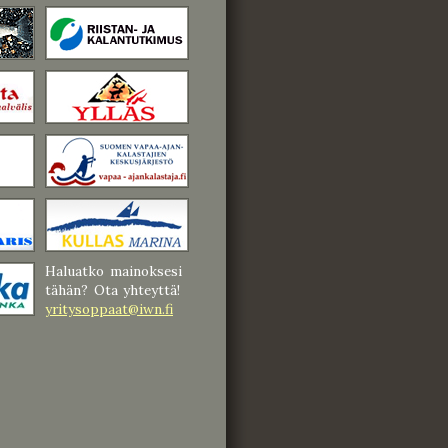
Haluatko mainoksesi
tähän? Ota yhteyttä!
yritysoppaat@iwn.fi