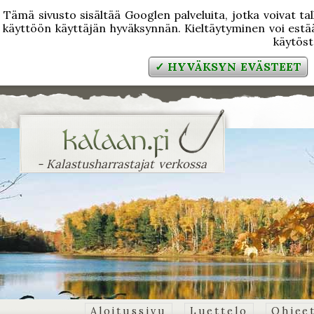
Tämä sivusto sisältää Googlen palveluita, jotka voivat tal
käyttöön käyttäjän hyväksynnän. Kieltäytyminen voi estää
käytös
✓ HYVÄKSYN EVÄSTEET
- Kalastusharrastajat verkossa
Aloitussivu
Luettelo
Ohjee