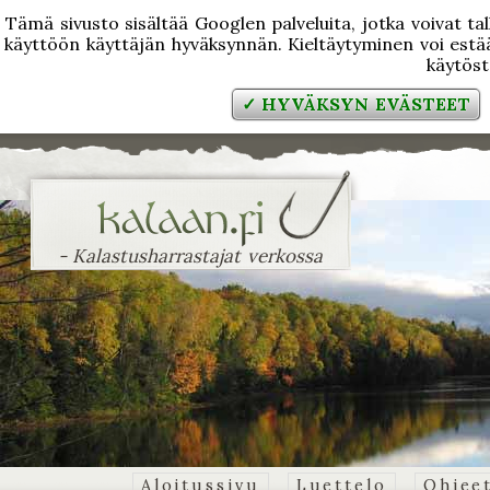
Tämä sivusto sisältää Googlen palveluita, jotka voivat tal
käyttöön käyttäjän hyväksynnän. Kieltäytyminen voi estää
käytös
✓ HYVÄKSYN EVÄSTEET
- Kalastusharrastajat verkossa
Aloitussivu
Luettelo
Ohjee